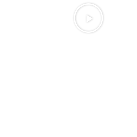
nsultas, visamos oferecer uma
s.
apacitados para o atendimento
logia acessível para todas as
de local
lique no botão abaixo e fale