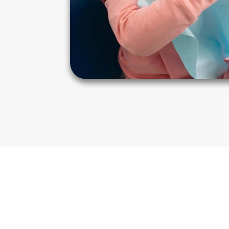
Sobre nós
O nosso trabalho é focado na primeira ex
ter ao participar de uma consulta odonto