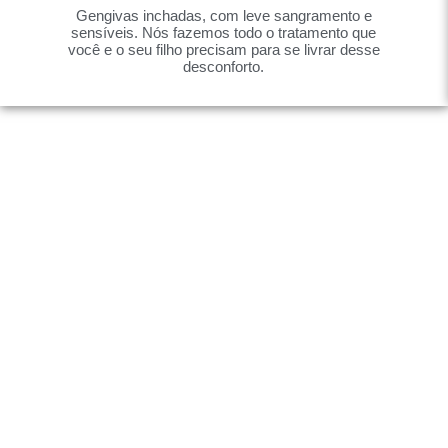
Gengivas inchadas, com leve sangramento e
sensíveis. Nós fazemos todo o tratamento que
você e o seu filho precisam para se livrar desse
desconforto.
Aperte do botão e ma
mensagem para o noss
receba uma condição e