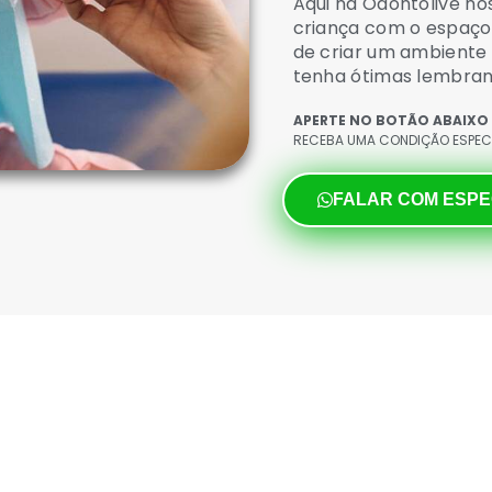
Aqui na Odontolive n
criança com o espaço 
de criar um ambiente 
tenha ótimas lembran
APERTE NO BOTÃO ABAIXO
RECEBA UMA CONDIÇÃO ESPECI
FALAR COM ESPE
periência que o seu filho possa
lógica.