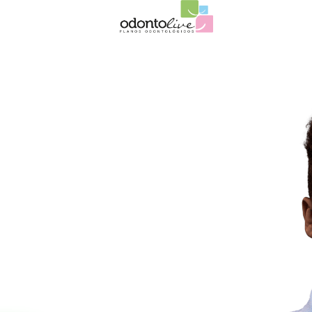
orrisos
Saudável
a
s alternativas para
l e feliz ao cuidar
s.
SAGEM PARA
NOSSO