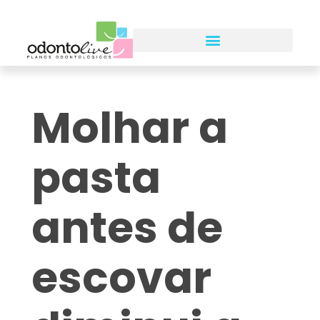
Molhar a
pasta
antes de
escovar