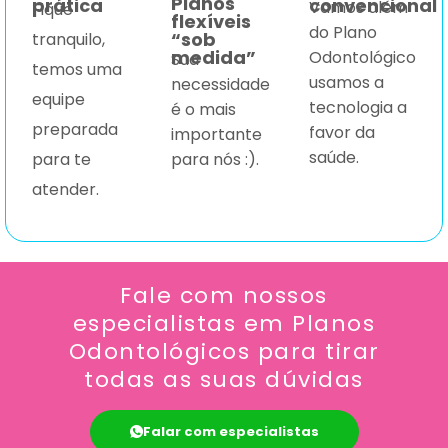
Planos
prática
convencional
Vamos além
Fique
flexíveis
do Plano
“sob
tranquilo,
medida”
Odontológico
Sua
temos uma
usamos a
necessidade
equipe
tecnologia a
é o mais
preparada
favor da
importante
saúde.
para nós :).
para te
atender.
Fale com nossos
especialistas em Planos
Odontológicos para tirar
todas as suas dúvidas
Falar com especialistas