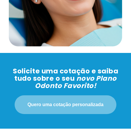
Solicite uma cotação e saiba
tudo sobre o seu
novo Plano
Odonto Favorito!
Quero uma cotação personalizada