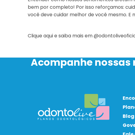
bem por completo! Por isso reforçamos: cuida
você deve cuidar melhor de você mesmo.
E n
Clique aqui e saiba mais em @odontoliveofici
Acompanhe nossas r
Enco
Plan
Blog
Gov
Fale