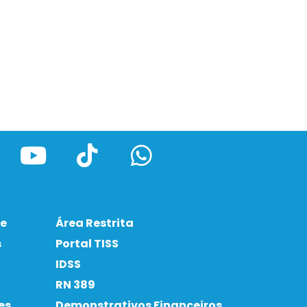
ve
Área Restrita
s
Portal TISS
IDSS
RN 389
es
Demonstrativos Financeiros