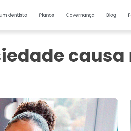
um dentista
Planos
Governança
Blog
F
siedade causa