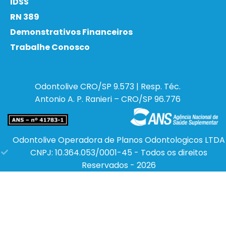
IDSS
RN 389
Demonstrativos Financeiros
Trabalhe Conosco
Odontolive
CRO/SP 9.573 | Resp. Téc.
Antonio A. P. Ranieri – CRO/SP 96.776
Odontolive Operadora de Planos Odontologicos LTDA
CNPJ: 10.364.053/0001-45 - Todos os direitos
Reservados - 2026