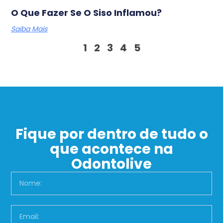
O Que Fazer Se O Siso Inflamou?
Saiba Mais
1
2
3
4
5
Fique por dentro de tudo o
que acontece na
Odontolive