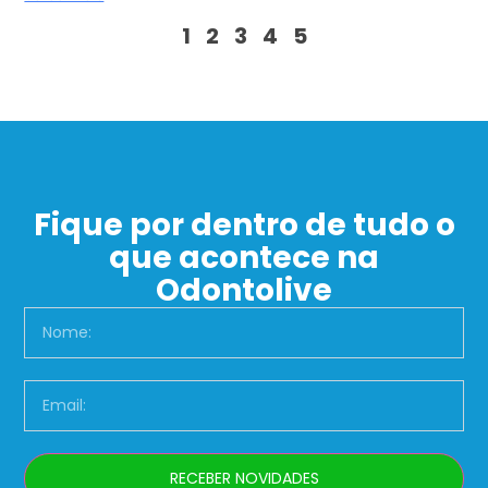
1
2
3
4
5
Fique por dentro de tudo o
que acontece na
Odontolive
RECEBER NOVIDADES