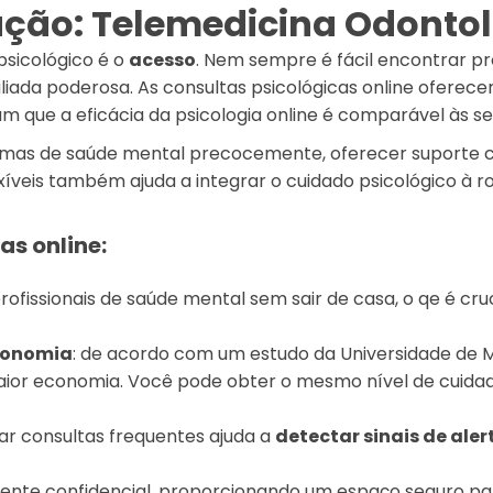
ção: Telemedicina Odontol
psicológico é o
acesso
. Nem sempre é fácil encontrar pro
liada poderosa. As consultas psicológicas online oferec
m que a eficácia da psicologia online é comparável às se
oblemas de saúde mental precocemente, oferecer suporte c
xíveis também ajuda a integrar o cuidado psicológico à r
as online:
rofissionais de saúde mental sem sair de casa, o qe é cr
economia
: de acordo com um estudo da Universidade de Mi
aior economia. Você pode obter o mesmo nível de cuida
car consultas frequentes ajuda a
detectar sinais de aler
iente confidencial, proporcionando um espaço seguro par