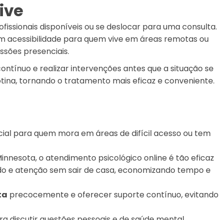
ive
fissionais disponíveis ou se deslocar para uma consulta.
em acessibilidade para quem vive em áreas remotas ou
ssões presenciais.
ontínuo e realizar intervenções antes que a situação se
otina, tornando o tratamento mais eficaz e conveniente.
ucial para quem mora em áreas de difícil acesso ou tem
nnesota, o atendimento psicológico online é tão eficaz
do e atenção sem sair de casa, economizando tempo e
ta
precocemente e oferecer suporte contínuo, evitando
a discutir questões pessoais e de saúde mental.