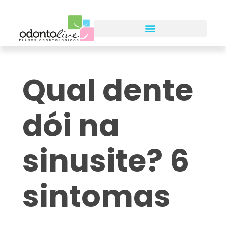
Qual dente
dói na
sinusite? 6
sintomas