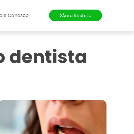
ale Conosco
Área Restrita
o dentista