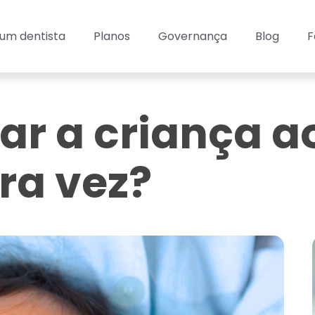
um dentista
Planos
Governança
Blog
F
r a criança a
ra vez?